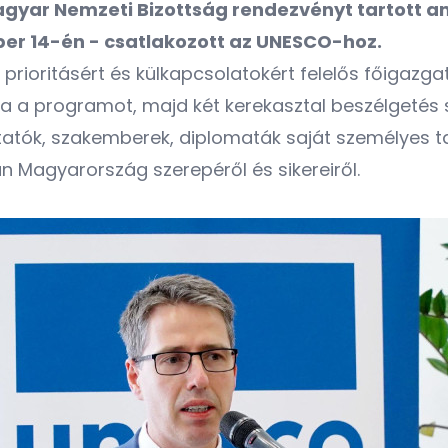
gyar Nemzeti Bizottság rendezvényt tartott 
er 14-én - csatlakozott az UNESCO-hoz.
prioritásért és külkapcsolatokért felelős főigazg
totta a programot, majd két kerekasztal beszélget
atók, szakemberek, diplomaták saját személyes ta
n Magyarország szerepéről és sikereiről.