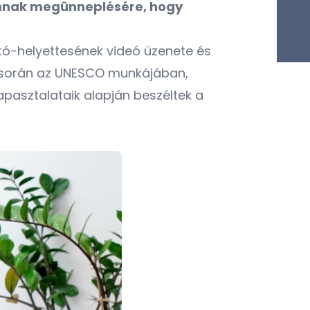
annak megünneplésére, hogy
ató-helyettesének videó üzenete és
és során az UNESCO munkájában,
pasztalataik alapján beszéltek a