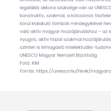
legalább akkora szüksége van az UNESC
konstruktív, szakmai, a kölcsönös tisztel
körül kialakuló tömbök mindegyikével fe
való aktív magyar hozzájáruláshoz – az e
nyugvó, aktív hazai szakmai hozzájárulá
szinten is kimagasló intellektuális-tudom
UNESCO Magyar Nemzeti Bizottság
Fotó: KIM
Forrás:
https://unesco.hu/hirek/magya