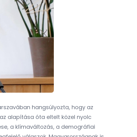
zárszavában hangsúlyozta, hogy az
 alapítása óta eltelt közel nyolc
ése, a klímaváltozás, a demográfiai
egfelelő válaszok. Magyarországnak is