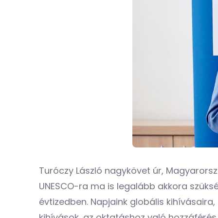
Turóczy László nagykövet úr, Magyarorsz
UNESCO-ra ma is legalább akkora szükség
évtizedben. Napjaink globális kihívásair
kihívások, az oktatáshoz való hozzáféré