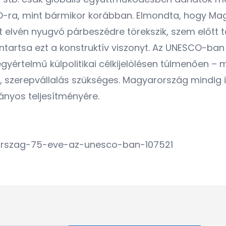
O-ra, mint bármikor korábban. Elmondta, hogy Ma
et elvén nyugvó párbeszédre törekszik, szem előtt 
nntartsa ezt a konstruktív viszonyt. Az UNESCO-b
gyértelmű külpolitikai célkijelölésen túlmenően –
s, szerepvállalás szükséges. Magyarország mindig 
ányos teljesítményére.
rorszag-75-eve-az-unesco-ban-107521