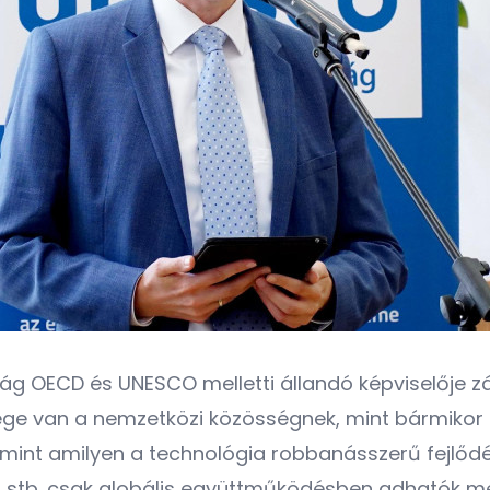
ág OECD és UNESCO melletti állandó képviselője 
e van a nemzetközi közösségnek, mint bármikor az
a, mint amilyen a technológia robbanásszerű fejlőd
s, stb. csak globális együttműködésben adhatók m