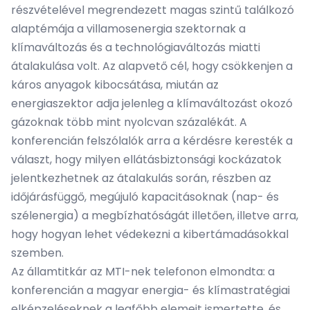
részvételével megrendezett magas szintű találkozó
alaptémája a villamosenergia szektornak a
klímaváltozás és a technológiaváltozás miatti
átalakulása volt. Az alapvető cél, hogy csökkenjen a
káros anyagok kibocsátása, miután az
energiaszektor adja jelenleg a klímaváltozást okozó
gázoknak több mint nyolcvan százalékát. A
konferencián felszólalók arra a kérdésre keresték a
választ, hogy milyen ellátásbiztonsági kockázatok
jelentkezhetnek az átalakulás során, részben az
időjárásfüggő, megújuló kapacitásoknak (nap- és
szélenergia) a megbízhatóságát illetően, illetve arra,
hogy hogyan lehet védekezni a kibertámadásokkal
szemben.
Az államtitkár az MTI-nek telefonon elmondta: a
konferencián a magyar energia- és klímastratégiai
elképzeléseknek a legfőbb elemeit ismertette, és