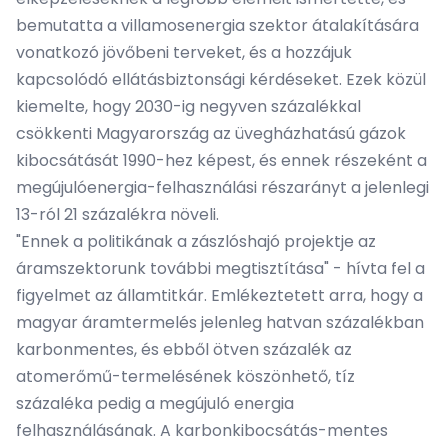
bemutatta a villamosenergia szektor átalakítására
vonatkozó jövőbeni terveket, és a hozzájuk
kapcsolódó ellátásbiztonsági kérdéseket. Ezek közül
kiemelte, hogy 2030-ig negyven százalékkal
csökkenti Magyarország az üvegházhatású gázok
kibocsátását 1990-hez képest, és ennek részeként a
megújulóenergia-felhasználási részarányt a jelenlegi
13-ról 21 százalékra növeli.
"Ennek a politikának a zászlóshajó projektje az
áramszektorunk további megtisztítása" - hívta fel a
figyelmet az államtitkár. Emlékeztetett arra, hogy a
magyar áramtermelés jelenleg hatvan százalékban
karbonmentes, és ebből ötven százalék az
atomerőmű-termelésének köszönhető, tíz
százaléka pedig a megújuló energia
felhasználásának. A karbonkibocsátás-mentes