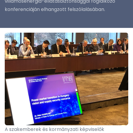
villamosenergia-ellátásbiztonsággal foglalkozó
konferenciáján elhangzott felszólalásában.
A szakemberek és kormányzati képviselők