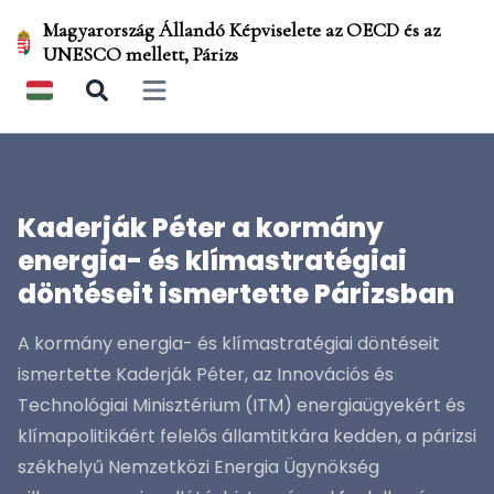
Magyarország Állandó Képviselete az OECD és az
UNESCO mellett, Párizs
Open main menu
Kaderják Péter a kormány
energia- és klímastratégiai
döntéseit ismertette Párizsban
A kormány energia- és klímastratégiai döntéseit
ismertette Kaderják Péter, az Innovációs és
Technológiai Minisztérium (ITM) energiaügyekért és
klímapolitikáért felelős államtitkára kedden, a párizsi
székhelyű Nemzetközi Energia Ügynökség