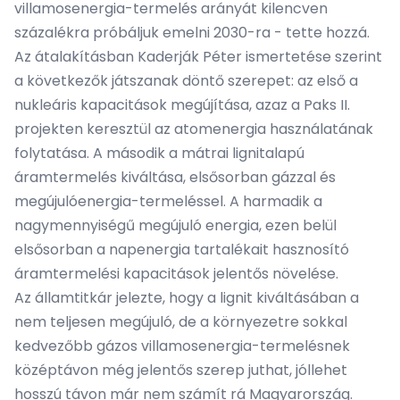
villamosenergia-termelés arányát kilencven
százalékra próbáljuk emelni 2030-ra - tette hozzá.
Az átalakításban Kaderják Péter ismertetése szerint
a következők játszanak döntő szerepet: az első a
nukleáris kapacitások megújítása, azaz a Paks II.
projekten keresztül az atomenergia használatának
folytatása. A második a mátrai lignitalapú
áramtermelés kiváltása, elsősorban gázzal és
megújulóenergia-termeléssel. A harmadik a
nagymennyiségű megújuló energia, ezen belül
elsősorban a napenergia tartalékait hasznosító
áramtermelési kapacitások jelentős növelése.
Az államtitkár jelezte, hogy a lignit kiváltásában a
nem teljesen megújuló, de a környezetre sokkal
kedvezőbb gázos villamosenergia-termelésnek
középtávon még jelentős szerep juthat, jóllehet
hosszú távon már nem számít rá Magyarország.