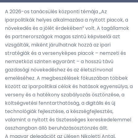
A 2026-os tanácsülés központi témája „Az
iparpolitikák helyes alkalmazása a nyitott piacok, a
növekedés és a jólét érdekében” volt. A tagállamok
és partnerországok magas szintű képviselői azt
vizsgálták, miként járulhatnak hozzá az ipari
stratégiák és a versenyképes piacok – nemzeti és
nemzetközi szinten egyaránt – a hosszú távú
gazdasági növekedéshez és az életszínvonal
emeléséhez. A megbeszélések fókuszában többek
között az iparpolitikai célok és hatások egyensúlya, a
verseny és a hatékony szabályozás ösztönzése, a
költségvetési fenntarthatóság, a digitális és új
technológiák fejlesztése, a készségfejlesztés,
valamint a nyitott és tisztességes kereskedelemmel
összhangban álló beruházásösztönzés állt.
A magyar delegációt az ülésen Nikoletti Antal,