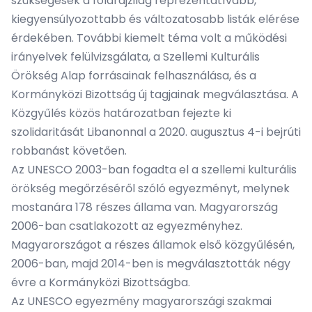
szükségesek a földrajzilag reprezentatívabb,
kiegyensúlyozottabb és változatosabb listák elérése
érdekében. További kiemelt téma volt a működési
irányelvek felülvizsgálata, a Szellemi Kulturális
Örökség Alap forrásainak felhasználása, és a
Kormányközi Bizottság új tagjainak megválasztása. A
Közgyűlés közös határozatban fejezte ki
szolidaritását Libanonnal a 2020. augusztus 4-i bejrúti
robbanást követően.
Az UNESCO 2003-ban fogadta el a szellemi kulturális
örökség megőrzéséről szóló egyezményt, melynek
mostanára 178 részes állama van. Magyarország
2006-ban csatlakozott az egyezményhez.
Magyarországot a részes államok első közgyűlésén,
2006-ban, majd 2014-ben is megválasztották négy
évre a Kormányközi Bizottságba.
Az UNESCO egyezmény magyarországi szakmai